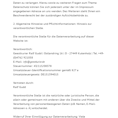
Daten zu verlangen. Hierzu sowie zu weiteren Fragen zum Thema
Datenschutz können Sie sich jederzeit unter der im Impressum
angegebenen Adresse an uns wenden. Des Weiteren steht Ihnen ein
Beschwerderecht bei der zuständigen Aufsichtsbehörde zu.
2. Allgemeine Hinweise und Pflichtinformationen: Hinweis zur
verantwortlichen Stelle.
Die verantwortliche Stelle für die Datenverarbeitung auf dieser
Website ist:
Verantwortlich:
Geestkurier Ralf Gudd | Ostlandring 16 | D - 27449 Kutenholz | Tel. +49-
(0)4762 921058
E-Mail:
info@geestkurier.de
Steuernummer: 43/115/08378
Umsatzsteuer-Identifikationsnummer gemäß §27 a
Umsatzsteuergesetz: DE151394015
Vertreten durch:
Ralf Gudd
Verantwortliche Stelle ist die natürliche oder juristische Person, die
allein oder gemeinsam mit anderen über die Zwecke und Mittel der
Verarbeitung von personenbezogenen Daten (z.B. Namen, E-Mail-
Adressen o. Ä.) entscheidet.
Widerruf Ihrer Einwilligung zur Datenverarbeitung: Viele