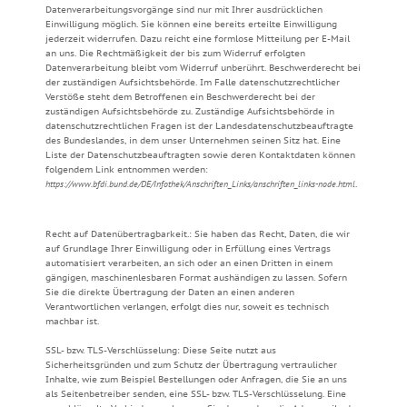
Datenverarbeitungsvorgänge sind nur mit Ihrer ausdrücklichen
Einwilligung möglich. Sie können eine bereits erteilte Einwilligung
jederzeit widerrufen. Dazu reicht eine formlose Mitteilung per E-Mail
an uns. Die Rechtmäßigkeit der bis zum Widerruf erfolgten
Datenverarbeitung bleibt vom Widerruf unberührt. Beschwerderecht bei
der zuständigen Aufsichtsbehörde. Im Falle datenschutzrechtlicher
Verstöße steht dem Betroffenen ein Beschwerderecht bei der
zuständigen Aufsichtsbehörde zu. Zuständige Aufsichtsbehörde in
datenschutzrechtlichen Fragen ist der Landesdatenschutzbeauftragte
des Bundeslandes, in dem unser Unternehmen seinen Sitz hat. Eine
Liste der Datenschutzbeauftragten sowie deren Kontaktdaten können
folgendem Link entnommen werden:
https://www.bfdi.bund.de/DE/Infothek/Anschriften_Links/anschriften_links-node.html
.
Recht auf Datenübertragbarkeit.: Sie haben das Recht, Daten, die wir
auf Grundlage Ihrer Einwilligung oder in Erfüllung eines Vertrags
automatisiert verarbeiten, an sich oder an einen Dritten in einem
gängigen, maschinenlesbaren Format aushändigen zu lassen. Sofern
Sie die direkte Übertragung der Daten an einen anderen
Verantwortlichen verlangen, erfolgt dies nur, soweit es technisch
machbar ist.
SSL- bzw. TLS-Verschlüsselung: Diese Seite nutzt aus
Sicherheitsgründen und zum Schutz der Übertragung vertraulicher
Inhalte, wie zum Beispiel Bestellungen oder Anfragen, die Sie an uns
als Seitenbetreiber senden, eine SSL- bzw. TLS-Verschlüsselung. Eine