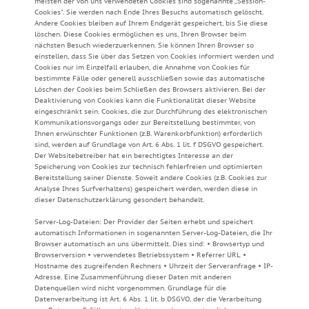
meisten der von uns verwendeten Cookies sind sogenannte „Session-
Cookies“. Sie werden nach Ende Ihres Besuchs automatisch gelöscht.
Andere Cookies bleiben auf Ihrem Endgerät gespeichert, bis Sie diese
löschen. Diese Cookies ermöglichen es uns, Ihren Browser beim
nächsten Besuch wiederzuerkennen. Sie können Ihren Browser so
einstellen, dass Sie über das Setzen von Cookies informiert werden und
Cookies nur im Einzelfall erlauben, die Annahme von Cookies für
bestimmte Fälle oder generell ausschließen sowie das automatische
Löschen der Cookies beim Schließen des Browsers aktivieren. Bei der
Deaktivierung von Cookies kann die Funktionalität dieser Website
eingeschränkt sein. Cookies, die zur Durchführung des elektronischen
Kommunikationsvorgangs oder zur Bereitstellung bestimmter, von
Ihnen erwünschter Funktionen (z.B. Warenkorbfunktion) erforderlich
sind, werden auf Grundlage von Art. 6 Abs. 1 lit. f DSGVO gespeichert.
Der Websitebetreiber hat ein berechtigtes Interesse an der
Speicherung von Cookies zur technisch fehlerfreien und optimierten
Bereitstellung seiner Dienste. Soweit andere Cookies (z.B. Cookies zur
Analyse Ihres Surfverhaltens) gespeichert werden, werden diese in
dieser Datenschutzerklärung gesondert behandelt.
Server-Log-Dateien: Der Provider der Seiten erhebt und speichert
automatisch Informationen in sogenannten Server-Log-Dateien, die Ihr
Browser automatisch an uns übermittelt. Dies sind: • Browsertyp und
Browserversion • verwendetes Betriebssystem • Referrer URL •
Hostname des zugreifenden Rechners • Uhrzeit der Serveranfrage • IP-
Adresse. Eine Zusammenführung dieser Daten mit anderen
Datenquellen wird nicht vorgenommen. Grundlage für die
Datenverarbeitung ist Art. 6 Abs. 1 lit. b DSGVO, der die Verarbeitung