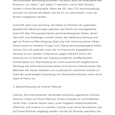
verschlüsselte Verbindung erkennen Sie daran, dass die Adresszeile des
Browsers von „http://” auf „https://” wechselt, und an dem Schloss-
Symbol in Ihrer Browserzeile. Wenn die SSL- bzw. TLS-Verschlüsselung
aktiviert ist, können die Daten, die Sie an uns übermitteln, nicht von
Dritten mitgelesen werden.
Auskunft, Sperrung, Löschung: Sie haben im Rahmen der geltenden
gesetzlichen Bestimmungen jederzeit das Recht auf unentgeltliche
Auskunft über Ihre gespeicherten personenbezogenen Daten, deren
Herkunft und Empfänger und den Zweck der Datenverarbeitung und
ggf. ein Recht auf Berichtigung, Sperrung oder Löschung dieser Daten.
Hierzu sowie zu weiteren Fragen zum Thema personenbezogene Daten
können Sie sich jederzeit unter der im Impressum angegebenen
Adresse an uns wenden. Widerspruch gegen Werbe E-Mails. Der
Nutzung von im Rahmen der Impressumspflicht veröffentlichten
Kontaktdaten zur Übersendung von nicht ausdrücklich angeforderter
Werbung und Informationsmaterialien wird hiermit widersprochen. Die
Betreiber der Seiten behalten sich ausdrücklich rechtliche Schritte im
Falle der unverlangten Zusendung von Werbeinformationen, etwa durch
Spam-E-Mails, vor.
3. Datenerfassung auf unserer Website
Cookies: Die Internetseiten verwenden teilweise sogenannte Cookies.
Cookies richten auf Ihrem Rechner keinen Schaden an und enthalten
keine Viren. Cookies dienen dazu, unser Angebot nutzerfreundlicher,
effektiver und sicherer zu machen. Cookies sind kleine Textdateien, die
auf Ihrem Rechner abgelegt werden und die Ihr Browser speichert. Die